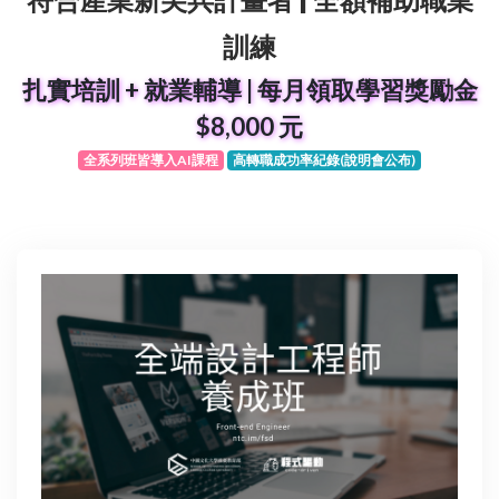
符合產業新尖兵計畫者 | 全額補助職業
訓練
扎實培訓 + 就業輔導 | 每月領取學習獎勵金
$8,000 元
全系列班皆導入AI課程
高轉職成功率紀錄(說明會公布)