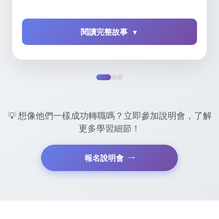
📖 轉職經歷
在參訓前，小陳主修哲學系，曾有 4-5 年專案管
小黃畢業於資訊模擬與設計系，原職業為動畫師
閱讀完整故事
閱讀完整故事
▼
▼
年零售服務經驗。 面對職涯瓶頸與成長停滯，
職後， 他希望擴展自己的專業廣度，結合設計
在參與培訓之前，小林擁有工商管理學系背景，曾任
閱讀完整故事
▼
思考如何讓興趣與未來結合。 這份思考促使他
程式能力。 透過台灣就業通得知「產業新尖兵
台北國稅局臨時人員、Yahoo 行銷專案人員。 雖然已
「雲端系統工程師養成班」，展開一場以學習改
畫」， 報名參加了由文化大學開辦的「前端設
有 C++、R 等程式語言的基礎，但他希望進一步掌握
涯的旅程。
師養成班」，展開轉職新旅程。
更實用的 Python 數據分析技術， 強化商業應用與資料
💡 學習心得
💡 學習心得
處理能力，提升自身市場價值，因此選擇報名本課
小陳回憶，課程不僅讓他掌握了雲端與資料處理
他回憶道，課程中不僅強化了 HTML、CSS、
程。
技術，更重要的是， 訓練單位以實務導向為核
JavaScript 等核心技術， 也讓他理解網頁互動
💡 想像他們一樣成功轉職嗎？立即參加說明會，了解
💡 學習心得
他在學習過程中能獲得個別化建議與實戰經驗。
用戶體驗的實務流程。 更重要的是，在師資指
更多學習細節！
別提到，Linux 系統管理與 Shellscript 自動化
業媒合支持下，畢業後即順利進入職場， 實現
小林回憶，在訓練過程中，他不僅補齊了程式邏輯與
能在現職中快速定位問題並提升效率， 而 GCP 
程式兼備的專業定位。
資料分析的實務技巧， 也體會到跨領域整合的重要
台與 ELK 數據分析則讓他能在大數據環境中駕
報名說明會
性。多元的師資與新穎的課程內容， 讓他能迅速連結
熟。
⭐ 推薦重點
理論與實務，順利完成轉職。
如今，他已能獨立完成自動化任務與資料監控，
理論與實作並重，強化即戰力
雲端架構下進行高效維運。 回望這段歷程，小
⭐ 推薦重點
企業媒合機制完善，銜接職場順暢
感謝訓練單位打造的學習環境， 讓他從探索哲
的人，成為能以技術解決問題的工程師。