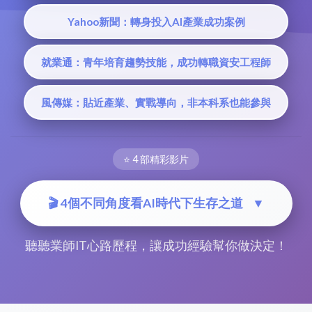
Yahoo新聞：轉身投入AI產業成功案例
就業通：青年培育趨勢技能，成功轉職資安工程師
風傳媒：貼近產業、實戰導向，非本科系也能參與
⭐ 4 部精彩影片
🎬 4個不同角度看AI時代下生存之道
▼
聽聽業師IT心路歷程，讓成功經驗幫你做決定！