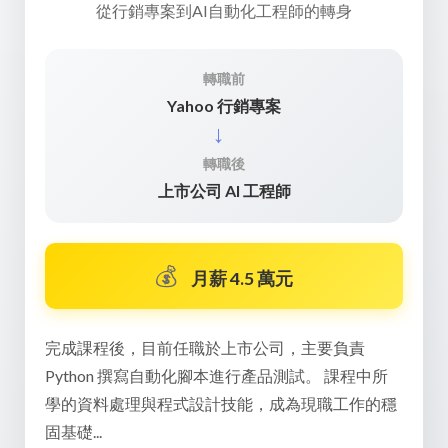
從行銷專案到AI自動化工程師的轉身
從哲學思維到雲端系統工程的實踐者
從動畫設計到前端開發的跨界蛻變
轉職前
轉職前
轉職前
Yahoo 行銷專案
專案管理+零售
動畫師
→
→
→
轉職後
轉職後
轉職後
前端程式開發工程師
雲端系統工程師
上市公司 AI 工程師
💰
💰
月薪 4.5 萬以上
月薪 4.5 萬以上
💰
月薪 4.5 萬元
完成課程後順利投入科技產業，現職工作包
完成課程後成功轉職進入 5G 網通設備公司
完成課程後，目前任職於上市公司，主要負責
系統維護、MySQL 資料庫運維與優化、 突
前端程式開發工程師（PG）。 在課程中學會
Python 撰寫自動化腳本進行產品測試。 課程中所
管理及使用者需求分析。運用課程中學到的
端語法、邏輯架構與流程設計的整合應用，
學的資料處理與程式設計技能，成為現職工作的穩
Linux、GCP、AWS、ELK 等技術...
足技術斷層...
固基礎...
📖 轉職經歷
📖 轉職經歷