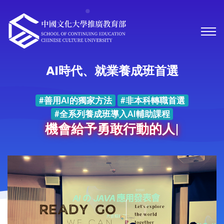
AI時代、就業養成班首選
#善用AI的獨家方法
#非本科轉職首選
#全系列養成班導入AI輔助課程
機會給予勇敢行動的人