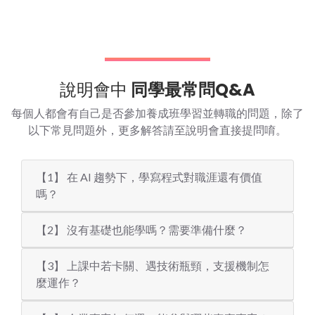
協助設計背景學員成功跨入程式開發領
師資多元豐富，課程內容兼具深度與廣度
技術新穎、緊貼產業趨勢
⭐ 推薦重點
協助學員穩健跨入 AI 與大數據應用領域
實務導向的學習方式，強化市場核心技
說明會中
同學最常問Q&A
導師協助職涯發展與方向明確化
每個人都會有自己是否參加養成班學習並轉職的問題，除了
跨班交流促進持續學習與成長
以下常見問題外，更多解答請至說明會直接提問唷。
【1】 在 AI 趨勢下，學寫程式對職涯還有價值
嗎？
【2】 沒有基礎也能學嗎？需要準備什麼？
【3】 上課中若卡關、遇技術瓶頸，支援機制怎
麼運作？